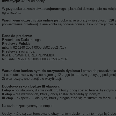
Inwestycja:
320 zł od osoby
W przypadku uczestnictwa
stacjonarnego
, płatności dokonuje się
na miej
ograniczona.
Warunkiem uczestnictwa online
jest dokonanie
wpłaty
w wysokości
320 
potwierdzenia przelewu). Dane konta są podane poniżej. Link do zajęć zost
Dane do przelewu:
Ezotericuss Dariusz Loga
Przelew z Polski:
mbank 92 1140 2004 0000 3502 5862 7137
Przelew z zagranicy:
Kod BIC/SWIFT: BREXPLPWMBK
Nr IBAN: PL92114020040000350258627137
Warunkiem koniecznym do otrzymania dyplomu
i prawa do prowadzenia 
1) uczestnictwo w cyklu co najmniej 12 zajęć (ostateczną decyzję podejmu
2) oraz pozytywne przejście weryfikacji.
Docelowo szkoła będzie III etapowa:
I etap
– podstawowy, dla wszystkich, którzy chcą zostać terapeutą indywi
II etap
– dla wszystkich, którzy chcą zostać terapeutą grupowym
III etap
– ekspercki – dla tych, którzy pragną stać się mistrzami w fachu 
Na razie rozpoczynamy od etapu I.
Osoby, które są zainteresowane otrzymaniem dyplomu, a nie mogą być obe