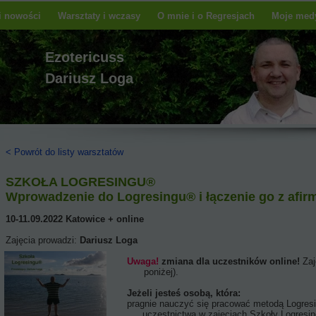
 i nowości
Warsztaty i wczasy
O mnie i o Regresjach
Moje medy
Ezotericuss
Dariusz Loga
< Powrót do listy warsztatów
SZKOŁA LOGRESINGU®
Wprowadzenie do Logresingu® i łączenie go z afir
10-11.09.2022 Katowice + online
Zajęcia prowadzi:
Dariusz Loga
Uwaga!
zmiana dla uczestników online!
Za
poniżej).
Jeżeli jesteś osobą, która:
pragnie nauczyć się pracować metodą Logresingu® i wykorzy
do uczestnictwa w zajęciach Szkoły Logresingu®,