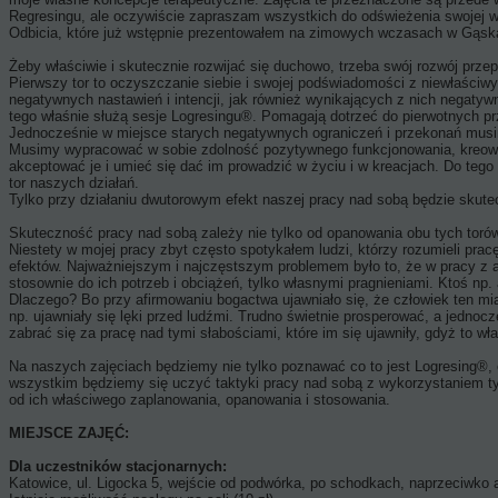
Regresingu, ale oczywiście zapraszam wszystkich do odświeżenia swojej w
Odbicia, które już wstępnie prezentowałem na zimowych wczasach w Gąsk
Żeby właściwie i skutecznie rozwijać się duchowo, trzeba swój rozwój prze
Pierwszy tor to oczyszczanie siebie i swojej podświadomości z niewłaśc
negatywnych nastawień i intencji, jak również wynikających z nich negatyw
tego właśnie służą sesje Logresingu®. Pomagają dotrzeć do pierwotnych p
Jednocześnie w miejsce starych negatywnych ograniczeń i przekonań mus
Musimy wypracować w sobie zdolność pozytywnego funkcjonowania, kreowani
akceptować je i umieć się dać im prowadzić w życiu i w kreacjach. Do tego s
tor naszych działań.
Tylko przy działaniu dwutorowym efekt naszej pracy nad sobą będzie skut
Skuteczność pracy nad sobą zależy nie tylko od opanowania obu tych torów 
Niestety w mojej pracy zbyt często spotykałem ludzi, którzy rozumieli prac
efektów. Najważniejszym i najczęstszym problemem było to, że w pracy z af
stosownie do ich potrzeb i obciążeń, tylko własnymi pragnieniami. Ktoś np.
Dlaczego? Bo przy afirmowaniu bogactwa ujawniało się, że człowiek ten mia
np. ujawniały się lęki przed ludźmi. Trudno świetnie prosperować, a jednoc
zabrać się za pracę nad tymi słabościami, które im się ujawniły, gdyż to w
Na naszych zajęciach będziemy nie tylko poznawać co to jest Logresing®, co
wszystkim będziemy się uczyć taktyki pracy nad sobą z wykorzystaniem t
od ich właściwego zaplanowania, opanowania i stosowania.
MIEJSCE ZAJĘĆ:
Dla uczestników stacjonarnych:
Katowice, ul. Ligocka 5, wejście od podwórka, po schodkach, naprzeciwko a