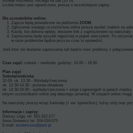
Istnieje możliwość noclegu na sali (10 zł).
Liczba miejsc jest ograniczona, proszę o wcześniejsze zapisy.
Dla uczestników online:
Zajęcia będą prowadzone na platformie
ZOOM
.
Zgłoszenie swojego uczestnictwa online proszę wysłać mailem na ad
Każdy, kto dokona wpłaty, dostanie link z zaproszeniem na warsztaty -
Zaproszenia będę wysyłał najpóźniej w piątek wieczorem. Po otrzymani
w razie problemów będzie jeszcze czas to sprawdzić.
Jeśli ktoś nie dostanie zaproszenia lub będzie mieć problemy z połączeni
Czas zajęć:
sobota – niedziela, godziny: 10.00 – 18.00
Plan zajęć
Sobota/niedziela:
10.00- ok. 13.30 - Wykłady/ćwiczenia
ok. 13.30-14.30 - przerwa obiadowa
ok. 14.30-18.00 - wykłady/ćwiczenia + sesje Logresingu® w parach między u
innymi uczestnikami online (wg własnego uznania). W sesjach online mogą
Na warsztaty proszę wziąć karimatę (+ ew. śpiwór/koc), luźny strój oraz pr
Informacje i zapisy:
Dariusz Loga, tel. 501-322-177
Anna Giniewicz tel. 504-018-575
E-mail:
ezotericuss@post.pl