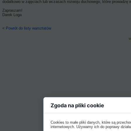
dodatkowo w zajęciach lub wczasach rozwoju duchowego, które prowadzę
Zapraszam!
Darek Loga
< Powrót do listy warsztatów
w
Zgoda na pliki cookie
Cookies to małe pliki danych, które są przec
internetowych. Używamy ich do poprawy działania