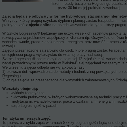
Trzon metody bazuje na Regresingu Leszka Żądło i jest wzb
przez 30 lat mojej praktyki zawodowej.
Zajęcia będą się odbywały w formie hybrydowej stacjonarno-internetowe
Wszyscy, którzy pragną uzyskać dyplom i planują zostać terapeutami, m
praktyce, zaś
z
ajęcia online
są przede wszystkim dla tych, którzy pragną 
W Szkole Logresingu® będziemy się uczyć wszelkich aspektów pracy z tą meto
rozwiązywania problemów, współpracy z Klientem itp. Oczywiście omówię te
wahadełkowanie, praca z czakramami i energiami oraz nowość – praca z ró
rozwoju.
Zajęcia przeznaczone są zarówno dla osób, które pragną zostać terapeutami
umiejętności pragną wykorzystać do własnej pracy nad sobą.
Szkoła Logresingu® obejmie cykl co najmniej 12 zajęć (z możliwością dod
nadal prowadzonymi przeze mnie w Bielsku-Białej zajęciami związanymi 
We wrześniu zajęcia odbędą się wyjątkowo 2 razy:
1) pierwsze dot. wprowadzenia do metody i technik z nią powiązanych prze
Regresingu.
2) drugie zajęcia są przeznaczone dla wszystkich zainteresowanych Szkołą
Warsztaty obejmują:
wykłady teoretyczne;
ćwiczenia praktyczne, w których wykorzystywane są techniki pracy z 
medytacjami, wahadełkowanie, praca z czakramami, energiami, różdżką
sesje Logresingu® w parach
Tematyka niniejszych zajęć:
To pierwsze z cyklu zajęć w ramach Szkoły Logresingu® i będą one obejm
moje własne koncepcje terapeutyczne. Zajęcia te przeznaczone są przede w