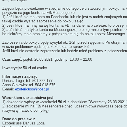
Zajęcia będą prowadzone w specjalnie do tego celu stworzonym pokoju na 
przyjdzie na jego konto na FB/Messengerze.
1) Jeśli ktoś nie ma konta na Facebooku lub nie jest w moich znajomych 
takiej osobie wysłać zaproszenie do pokoju zajęć.
2) Jeśli ktoś ma inną nazwę konta na FB niż dane na przelewie, to proszę
3) Jeśli ktoś ma tylko konto na Messengerze, proszę mnie o tym poinform
bo niektórzy mają problemy z połączeniem się do pokoju przez Messenger.
Zaproszenia do pokoju będę wysyłał ok. 1-2h przed zajęciami. Po otrzymani
w razie problemów będzie jeszcze czas to sprawdzić.
Jeśli ktoś nie dostanie zaproszenia lub będzie mieć problemy z połączeni
Czas zajęć:
piątek 26.03.2021, godziny: 18.00 – 21.00
Inwestycja:
50 zł od osoby
Informacje i zapisy:
Dariusz Loga, tel. 501-322-177
Anna Giniewicz tel. 504-018-575
E-mail:
ezotericuss@post.pl
Warunkiem uczestnictwa
jest:
1) dokonanie wpłaty w wysokości
50 zł
z dopiskiem "Warsztaty 26.03.2021
2) zgłoszenie mi na FB/Messengerze chęci uczestnictwa (wówczas będę do
nazywają i łatwo o pomyłkę)
Dane do przelewu:
Ezotericuss Dariusz Loga