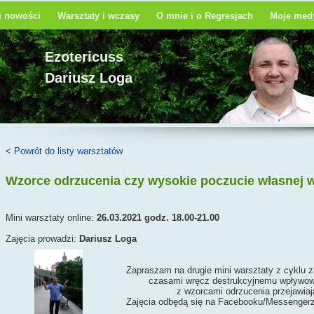
 i nowości
Warsztaty i wczasy
O mnie i o Regresjach
Moje medy
Ezotericuss
Dariusz Loga
< Powrót do listy warsztatów
Wzorce odrzucenia czy wysokie poczucie własnej 
Mini warsztaty online:
26.03.2021 godz. 18.00-21.00
Zajęcia prowadzi:
Dariusz Loga
Zapraszam na drugie mini warsztaty z cyklu
czasami wręcz destrukcyjnemu wpływowi na nasze życie. 
z wzorcami odrzucenia przejawiającymi się w różnych 
Zajęcia odbędą się na Facebooku/Messengerze. Poniżej 