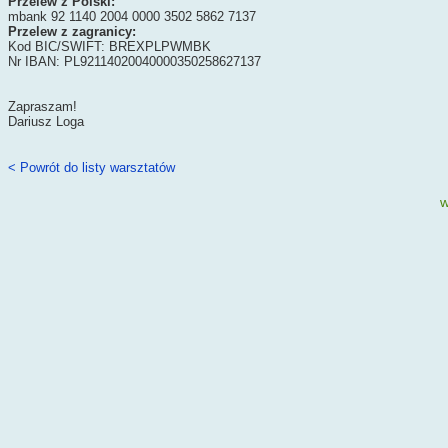
Przelew z Polski:
mbank 92 1140 2004 0000 3502 5862 7137
Przelew z zagranicy:
Kod BIC/SWIFT: BREXPLPWMBK
Nr IBAN: PL92114020040000350258627137
Zapraszam!
Dariusz Loga
< Powrót do listy warsztatów
w