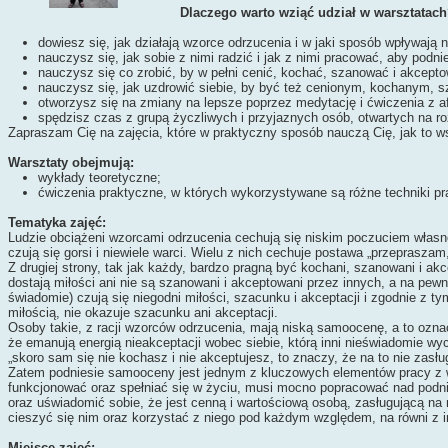
Dlaczego warto wziąć udział w warsztatac
dowiesz się, jak działają wzorce odrzucenia i w jaki sposób wpływaj
nauczysz się, jak sobie z nimi radzić i jak z nimi pracować, aby podn
nauczysz się co zrobić, by w pełni cenić, kochać, szanować i akcepto
nauczysz się, jak uzdrowić siebie, by być też cenionym, kochanym,
otworzysz się na zmiany na lepsze poprzez medytację i ćwiczenia z a
spędzisz czas z grupą życzliwych i przyjaznych osób, otwartych na r
Zapraszam Cię na zajęcia, które w praktyczny sposób nauczą Cię, jak to w
Warsztaty obejmują:
wykłady teoretyczne;
ćwiczenia praktyczne, w których wykorzystywane są różne techniki pr
Tematyka zajęć:
Ludzie obciążeni wzorcami odrzucenia cechują się niskim poczuciem własnej
czują się gorsi i niewiele warci. Wielu z nich cechuje postawa „przepraszam,
Z drugiej strony, tak jak każdy, bardzo pragną być kochani, szanowani i ak
dostają miłości ani nie są szanowani i akceptowani przez innych, a na pewn
świadomie) czują się niegodni miłości, szacunku i akceptacji i zgodnie z 
miłością, nie okazuje szacunku ani akceptacji.
Osoby takie, z racji wzorców odrzucenia, mają niską samoocenę, a to oznacz
że emanują energią nieakceptacji wobec siebie, którą inni nieświadomie wyc
„skoro sam się nie kochasz i nie akceptujesz, to znaczy, że na to nie zasłu
Zatem podniesie samooceny jest jednym z kluczowych elementów pracy z w
funkcjonować oraz spełniać się w życiu, musi mocno popracować nad podni
oraz uświadomić sobie, że jest cenną i wartościową osobą, zasługującą na
cieszyć się nim oraz korzystać z niego pod każdym względem, na równi z 
Miejsce zajęć: