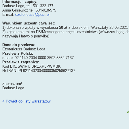
Informacje i zapisy:
Dariusz Loga, tel. 501-322-177
Anna Giniewicz tel. 504-018-575
E-mail:
ezotericuss@post.pl
Warunkiem uczestnictwa
jest:
1) dokonanie wpłaty w wysokości
50 zł
z dopiskiem "Warsztaty 28.05.2021
2) zgłoszenie mi na FB/Messengerze chęci uczestnictwa (wówczas będę do
nazywają i łatwo o pomyłkę)
Dane do przelewu:
Ezotericuss Dariusz Loga
Przelew z Polski:
mbank 92 1140 2004 0000 3502 5862 7137
Przelew z zagranicy:
Kod BIC/SWIFT: BREXPLPWMBK
Nr IBAN: PL92114020040000350258627137
Zapraszam!
Dariusz Loga
< Powrót do listy warsztatów
w