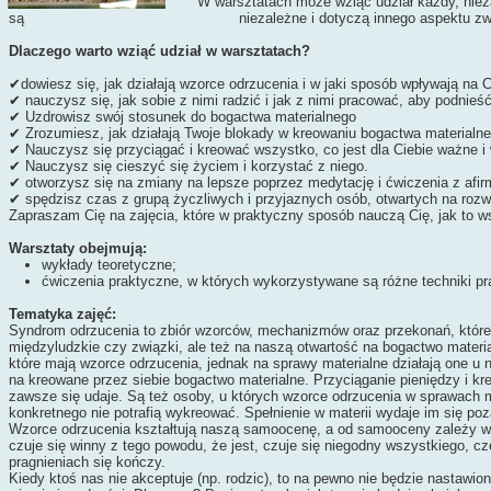
W warsztatach może wziąć udział każdy, niezależnie od tego, 
są niezależne i dotyczą innego aspektu związanego
Dlaczego warto wziąć udział w warsztatach?
✔dowiesz się, jak działają wzorce odrzucenia i w jaki sposób wpływają na C
✔ nauczysz się, jak sobie z nimi radzić i jak z nimi pracować, aby podnieś
✔ Uzdrowisz swój stosunek do bogactwa materialnego
✔ Zrozumiesz, jak działają Twoje blokady w kreowaniu bogactwa materialneg
✔ Nauczysz się przyciągać i kreować wszystko, co jest dla Ciebie ważne i
✔ Nauczysz się cieszyć się życiem i korzystać z niego.
✔ otworzysz się na zmiany na lepsze poprzez medytację i ćwiczenia z afi
✔ spędzisz czas z grupą życzliwych i przyjaznych osób, otwartych na roz
Zapraszam Cię na zajęcia, które w praktyczny sposób nauczą Cię, jak to w
Warsztaty obejmują:
wykłady teoretyczne;
ćwiczenia praktyczne, w których wykorzystywane są różne techniki pr
Tematyka zajęć:
Syndrom odrzucenia to zbiór wzorców, mechanizmów oraz przekonań, które 
międzyludzkie czy związki, ale też na naszą otwartość na bogactwo materi
które mają wzorce odrzucenia, jednak na sprawy materialne działają one 
na kreowane przez siebie bogactwo materialne. Przyciąganie pieniędzy i kr
zawsze się udaje. Są też osoby, u których wzorce odrzucenia w sprawach m
konkretnego nie potrafią wykreować. Spełnienie w materii wydaje im się poz
Wzorce odrzucenia kształtują naszą samoocenę, a od samooceny zależy ws
czuje się winny z tego powodu, że jest, czuje się niegodny wszystkiego, cz
pragnieniach się kończy.
Kiedy ktoś nas nie akceptuje (np. rodzic), to na pewno nie będzie nastaw