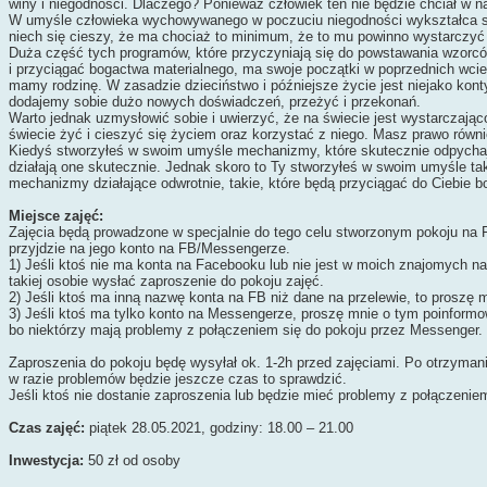
winy i niegodności. Dlaczego? Ponieważ człowiek ten nie będzie chciał w n
W umyśle człowieka wychowywanego w poczuciu niegodności wykształca się
niech się cieszy, że ma chociaż to minimum, że to mu powinno wystarczyć 
Duża część tych programów, które przyczyniają się do powstawania wzor
i przyciągać bogactwa materialnego, ma swoje początki w poprzednich wcie
mamy rodzinę. W zasadzie dzieciństwo i późniejsze życie jest niejako kont
dodajemy sobie dużo nowych doświadczeń, przeżyć i przekonań.
Warto jednak uzmysłowić sobie i uwierzyć, że na świecie jest wystarczają
świecie żyć i cieszyć się życiem oraz korzystać z niego. Masz prawo równ
Kiedyś stworzyłeś w swoim umyśle mechanizmy, które skutecznie odpychają
działają one skutecznie. Jednak skoro to Ty stworzyłeś w swoim umyśle ta
mechanizmy działające odwrotnie, takie, które będą przyciągać do Ciebie b
Miejsce zajęć:
Zajęcia będą prowadzone w specjalnie do tego celu stworzonym pokoju na 
przyjdzie na jego konto na FB/Messengerze.
1) Jeśli ktoś nie ma konta na Facebooku lub nie jest w moich znajomych 
takiej osobie wysłać zaproszenie do pokoju zajęć.
2) Jeśli ktoś ma inną nazwę konta na FB niż dane na przelewie, to proszę
3) Jeśli ktoś ma tylko konto na Messengerze, proszę mnie o tym poinform
bo niektórzy mają problemy z połączeniem się do pokoju przez Messenger.
Zaproszenia do pokoju będę wysyłał ok. 1-2h przed zajęciami. Po otrzymani
w razie problemów będzie jeszcze czas to sprawdzić.
Jeśli ktoś nie dostanie zaproszenia lub będzie mieć problemy z połączeni
Czas zajęć:
piątek 28.05.2021, godziny: 18.00 – 21.00
Inwestycja:
50 zł od osoby