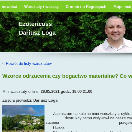
 i nowości
Warsztaty i wczasy
O mnie i o Regresjach
Moje medy
Ezotericuss
Dariusz Loga
< Powrót do listy warsztatów
Wzorce odrzucenia czy bogactwo materialne? Co w
Mini warsztaty online:
28.05.2021 godz. 18.00-21.00
Zajęcia prowadzi:
Dariusz Loga
Zapraszam na kolejne mini warsztaty z cy
destrukcyjnemu wpływowi na nasze życie. Na każdych k
pracować z wzorcami odrzucenia przejawiającymi się w ró
Uwaga