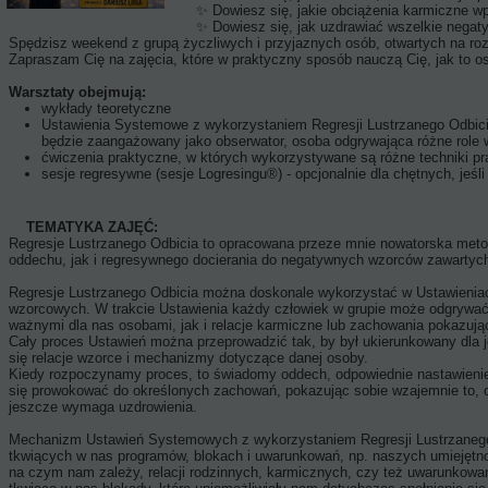
✨ Dowiesz się, jakie obciążenia karmiczne wpływają na
✨ Dowiesz się, jak uzdrawiać wszelkie negatywne wzorce i
Spędzisz weekend z grupą życzliwych i przyjaznych osób, otwartych na ro
Zapraszam Cię na zajęcia, które w praktyczny sposób nauczą Cię, jak to 
Warsztaty obejmują:
wykłady teoretyczne
Ustawienia Systemowe z wykorzystaniem Regresji Lustrzanego Odbicia -
będzie zaangażowany jako obserwator, osoba odgrywająca różne role w 
ćwiczenia praktyczne, w których wykorzystywane są różne techniki pr
sesje regresywne (sesje Logresingu®) - opcjonalnie dla chętnych, jeśl
TEMATYKA ZAJĘĆ:
Regresje Lustrzanego Odbicia to opracowana przeze mnie nowatorska met
oddechu, jak i regresywnego docierania do negatywnych wzorców zawartych
Regresje Lustrzanego Odbicia można doskonale wykorzystać w Ustawieniac
wzorcowych. W trakcie Ustawienia każdy człowiek w grupie może odgrywać
ważnymi dla nas osobami, jak i relacje karmiczne lub zachowania pokazuj
Cały proces Ustawień można przeprowadzić tak, by był ukierunkowany dla j
się relacje wzorce i mechanizmy dotyczące danej osoby.
Kiedy rozpoczynamy proces, to świadomy oddech, odpowiednie nastawienie
się prowokować do określonych zachowań, pokazując sobie wzajemnie to, co
jeszcze wymaga uzdrowienia.
Mechanizm Ustawień Systemowych z wykorzystaniem Regresji Lustrzanego
tkwiących w nas programów, blokach i uwarunkowań, np. naszych umiejętnoś
na czym nam zależy, relacji rodzinnych, karmicznych, czy też uwarunkowań