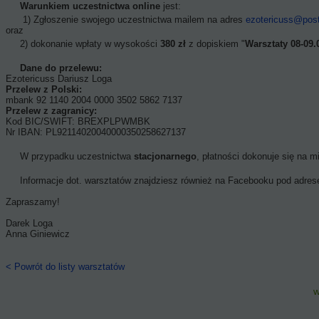
Warunkiem uczestnictwa
online
jest:
1) Zgłoszenie swojego uczestnictwa mailem na adres
ezotericuss@post
oraz
2) dokonanie wpłaty w wysokości
380 zł
z dopiskiem "
Warsztaty 08-09.
Dane do przelewu:
Ezotericuss Dariusz Loga
Przelew z Polski:
mbank 92 1140 2004 0000 3502 5862 7137
Przelew z zagranicy:
Kod BIC/SWIFT: BREXPLPWMBK
Nr IBAN: PL92114020040000350258627137
W przypadku uczestnictwa
stacjonarnego
, płatności dokonuje się na m
Informacje dot. warsztatów znajdziesz również na Facebooku pod adre
Zapraszamy!
Darek Loga
Anna Giniewicz
< Powrót do listy warsztatów
w