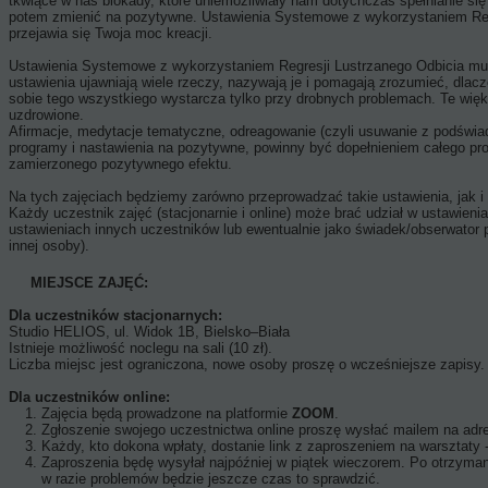
tkwiące w nas blokady, które uniemożliwiały nam dotychczas spełnianie się
potem zmienić na pozytywne. Ustawienia Systemowe z wykorzystaniem Reg
przejawia się Twoja moc kreacji.
Ustawienia Systemowe z wykorzystaniem Regresji Lustrzanego Odbicia m
ustawienia ujawniają wiele rzeczy, nazywają je i pomagają zrozumieć, dlac
sobie tego wszystkiego wystarcza tylko przy drobnych problemach. Te więks
uzdrowione.
Afirmacje, medytacje tematyczne, odreagowanie (czyli usuwanie z podświ
programy i nastawienia na pozytywne, powinny być dopełnieniem całego pr
zamierzonego pozytywnego efektu.
Na tych zajęciach będziemy zarówno przeprowadzać takie ustawienia, jak i 
Każdy uczestnik zajęć (stacjonarnie i online) może brać udział w ustawien
ustawieniach innych uczestników lub ewentualnie jako świadek/obserwator 
innej osoby).
MIEJSCE ZAJĘĆ:
Dla uczestników stacjonarnych:
Studio HELIOS, ul. Widok 1B, Bielsko–Biała
Istnieje możliwość noclegu na sali (10 zł).
Liczba miejsc jest ograniczona, nowe osoby proszę o wcześniejsze zapisy.
Dla uczestników online:
Zajęcia będą prowadzone na platformie
ZOOM
.
Zgłoszenie swojego uczestnictwa online proszę wysłać mailem na ad
Każdy, kto dokona wpłaty, dostanie link z zaproszeniem na warsztaty -
Zaproszenia będę wysyłał najpóźniej w piątek wieczorem. Po otrzymani
w razie problemów będzie jeszcze czas to sprawdzić.