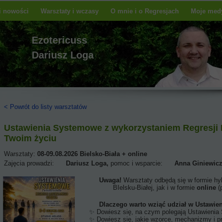
 i nowości
Warsztaty i wczasy
O mnie i o Regresjach
Moje medy
Ezotericuss
Dariusz Loga
< Powrót do listy warsztatów
Ustawienia Systemowe z wykorzystaniem Regresji Lu
Twoim życiu
Warsztaty:
08-09.08.2026 Bielsko-Biała + online
Zajęcia prowadzi:
Dariusz Loga,
pomoc i wsparcie:
Anna Giniewic
Uwaga!
Warsztaty odbędą się w formie hy
BIelsku-Białej, jak i w formie
online
(
Dlaczego warto wziąć udział w Ustawie
✨ Dowiesz się, na czym polegają Ustawienia Syst
✨ Dowiesz się, jakie wzorce, mechanizmy i przekonania blokuj