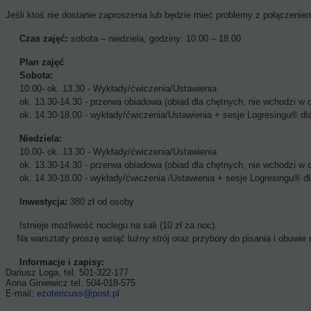
Jeśli ktoś nie dostanie zaproszenia lub będzie mieć problemy z połączeni
Czas zajęć:
sobota – niedziela, godziny: 10.00 – 18.00
Plan zajęć
Sobota:
10.00- ok. 13.30 - Wykłady/ćwiczenia/Ustawienia
ok. 13.30-14.30 - przerwa obiadowa (obiad dla chętnych, nie wchodzi w 
ok. 14.30-18.00 - wykłady/ćwiczenia/Ustawienia + sesje Logresingu® dla
Niedziela:
10.00- ok. 13.30 - Wykłady/ćwiczenia/Ustawienia
ok. 13.30-14.30 - przerwa obiadowa (obiad dla chętnych, nie wchodzi w 
ok. 14.30-18.00 - wykłady/ćwiczenia /Ustawienia + sesje Logresingu® dl
Inwestycja:
380 zł od osoby
Istnieje możliwość noclegu na sali (10 zł za noc).
Na warsztaty proszę wziąć luźny strój oraz przybory do pisania i obuwie
Informacje i zapisy:
Dariusz Loga, tel. 501-322-177
Anna Giniewicz tel. 504-018-575
E-mail:
ezotericuss@post.pl