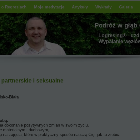
 o Regresjach
Moje medytacje
Artykuły
Wykłady
Galeria
Podróż w głąb s
Logresing® - u
zd
Wypalanie węzłów
partnerskie i seksualne
lsko-Biała
ą:
ozytywnych zmian w swoim życiu,
lnym i duchowym,
e w praktyczny sposób nauczą Cię, jak to zrobić.