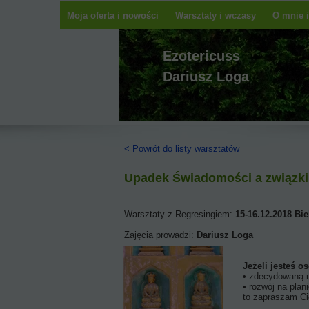
Moja oferta i nowości
Warsztaty i wczasy
O mnie i
Ezotericuss
Dariusz Loga
< Powrót do listy warsztatów
Upadek Świadomości a związki 
Warsztaty z Regresingiem:
15-16.12.2018 Bie
Zajęcia prowadzi:
Dariusz Loga
Jeżeli jesteś osob
• zdecydowaną na dokonanie p
• rozwój na planie materia
to zapraszam Cię na zajęcia, któr