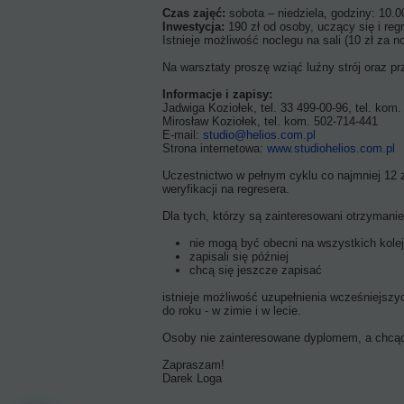
Czas zajęć:
sobota – niedziela, godziny: 10.0
Inwestycja:
190 zł od osoby, uczący się i reg
Istnieje możliwość noclegu na sali (10 zł za no
Na warsztaty proszę wziąć luźny strój oraz p
Informacje i zapisy:
Jadwiga Koziołek, tel. 33 499-00-96, tel. kom
Mirosław Koziołek, tel. kom. 502-714-441
E-mail:
studio@helios.com.pl
Strona internetowa:
www.studiohelios.com.pl
Uczestnictwo w pełnym cyklu co najmniej 12 
weryfikacji na regresera.
Dla tych, którzy są zainteresowani otrzymani
nie mogą być obecni na wszystkich kole
zapisali się później
chcą się jeszcze zapisać
istnieje możliwość uzupełnienia wcześniejsz
do roku - w zimie i w lecie.
Osoby nie zainteresowane dyplomem, a chcąc
Zapraszam!
Darek Loga