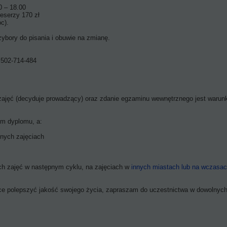
0 – 18.00
reserzy 170 zł
c).
rzybory do pisania i obuwie na zmianę.
. 502-714-484
zajęć (decyduje prowadzący) oraz zdanie egzaminu wewnętrznego jest warun
em dyplomu, a:
jnych zajęciach
ych zajęć w następnym cyklu, na zajęciach w
innych miastach lub na wczasa
e polepszyć jakość swojego życia, zapraszam do uczestnictwa w dowolnych