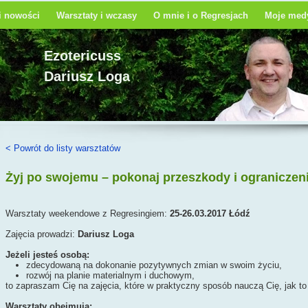
 i nowości
Warsztaty i wczasy
O mnie i o Regresjach
Moje medy
Ezotericuss
Dariusz Loga
< Powrót do listy warsztatów
Żyj po swojemu – pokonaj przeszkody i ograniczen
Warsztaty weekendowe z Regresingiem:
25-26.03.2017 Łódź
Zajęcia prowadzi:
Dariusz Loga
Jeżeli jesteś osobą:
zdecydowaną na dokonanie pozytywnych zmian w swoim życiu,
rozwój na planie materialnym i duchowym,
to zapraszam Cię na zajęcia, które w praktyczny sposób nauczą Cię, jak to 
Warsztaty obejmują: