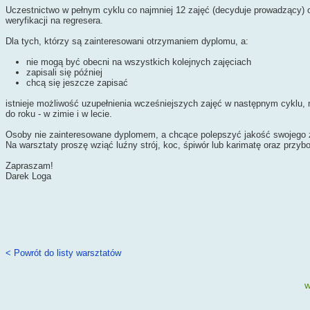
Uczestnictwo w pełnym cyklu co najmniej 12 zajęć (decyduje prowadzący)
weryfikacji na regresera.
Dla tych, którzy są zainteresowani otrzymaniem dyplomu, a:
nie mogą być obecni na wszystkich kolejnych zajęciach
zapisali się później
chcą się jeszcze zapisać
istnieje możliwość uzupełnienia wcześniejszych zajęć w następnym cyklu,
do roku - w zimie i w lecie.
Osoby nie zainteresowane dyplomem, a chcące polepszyć jakość swojego 
Na warsztaty proszę wziąć luźny strój, koc, śpiwór lub karimatę oraz przyb
Zapraszam!
Darek Loga
< Powrót do listy warsztatów
w