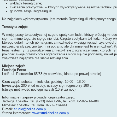
wykłady teoretyczne;
ćwiczenia praktyczne, w których wykorzystywane są różne techniki pr
grupowe sesje Regresingu®
Na zajęciach wykorzystywana jest metoda Regresingu® niehipnotycznego.
Tematyka zajęć:
W mojej pracy terapeutycznej często spotykam ludzi, którzy próbują mi udowod
się ma, mimo tego, że się go nie lubi. Często spotykam też ludzi, którzy wi
którego dotarli, to ich górna granica możliwości w osiągnięciach życiowych. 
najczęściej słyszę: „no tak, inni potrafią, ale dla mnie jest to niemożliwe”.
teraz jesteś Ty i z powodzeniem zmierzyli się z ograniczeniami, których Ty
pokonać swoje przeszkody i ograniczenia i nigdy się nie poddawaj, nawet j
znajdziesz najlepsze dla siebie rozwiązania.
Miejsce zajęć:
Fundacja
Ferso
Łódź, ul. Piotrowska 85/53 (w podwórku, klatka po prawej stronie)
Czas zajęć:
sobota – niedziela, godziny: 10.00 – 18.00
Inwestycja:
200 zł od osoby, uczący się i regreserzy 180 zł
Istnieje możliwość noclegu na sali (10 zł za noc).
Informacje i zapisy
prowadzi organizator zajęć:
Jadwiga Koziołek, tel. (0-33) 499-00-96, tel. kom. 0-502-714-484
Mirosław Koziołek, tel. kom. 0-502-714-441
E-mail:
studio@helios.com.pl
Strona internetowa:
www.studiohelios.com.pl