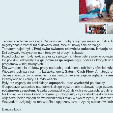
Tegoroczne letnie wczasy z Regresingiem odbyły się tym razem w Białce Ta
międzyczasie został rozbudowany oraz zyskał nową salę do zajęć.
Tematem zajęć był:
„Twój świat światem człowieka sukcesu. Kreacja sp
Dni upływały wszystkim na intensywnej pracy i zabawie.
Przed południem były
wykłady oraz ćwiczenia
, które były zarówno poważn
Po południu odbywały się
grupowe sesje regresingu
, podczas których uc
programów w niej tkwiących.
Dla wzmocnienia efektów pracy nad sobą, codziennie robiliśmy również
wiz
Wieczory upływały nam na
karaoke
, grę w
Satori
i
Cash Flow
. Amatorzy
p
Jeden z wieczorów poświęciliśmy na bardzo ciekawe zajęcia
oglądania au
intensywność i kolory. Oj było wesoło
.
Były też wypady do pobliskiego
aquaparku
oraz
wycieczki
po okolicy.
Gospodarze wspaniale nas karmili, długo będzie nam brakować tego pyszn
rodzinnym zespołem
. Gazda opowiadał o góralskich zwyczajach, a cały zes
Na koniec wczasów każdy otrzymał „
duchoplan
”, czyli instrukcję dla wł
wyjeżdżał pełen zapału do wprowadzania zmian w swoim życiu, z wiarą we w
Wszystkim dziękuję za ten wspólnie spędzony czas i życzę sukcesów, któr
Dariusz Loga