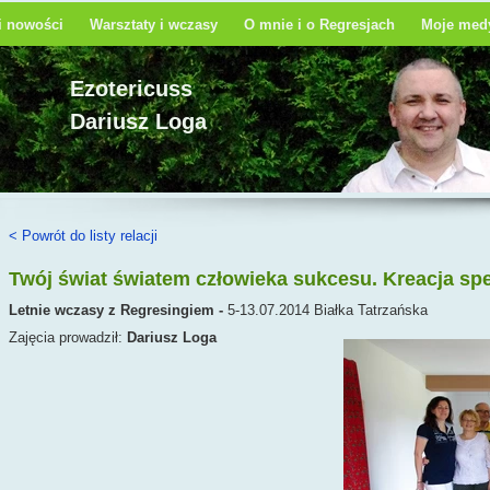
 i nowości
Warsztaty i wczasy
O mnie i o Regresjach
Moje medy
Ezotericuss
Dariusz Loga
< Powrót do listy relacji
Twój świat światem człowieka sukcesu. Kreacja spe
Letnie wczasy z Regresingiem -
5-13.07.2014 Białka Tatrzańska
Zajęcia prowadził:
Dariusz Loga