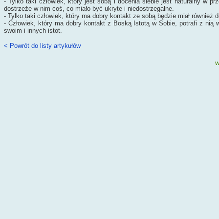
- Tylko taki człowiek, który jest sobą i docenia siebie jest naturalny w p
dostrzeże w nim coś, co miało być ukryte i niedostrzegalne.
- Tylko taki człowiek, który ma dobry kontakt ze sobą będzie miał również 
- Człowiek, który ma dobry kontakt z Boską Istotą w Sobie, potrafi z nią
swoim i innych istot.
< Powrót do listy artykułów
w