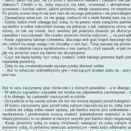
- takim, jakim się jest, na co dzień z wszelkimi wadami i zaletami. Ale j
słabości?. Chodzi o to, żeby nauczyć się lubić, szanować i akceptować
szanować i kochać takimi, jakimi jesteśmy, wtedy zauważamy że niepotrze
Po prostu ocena innych nie jest nam do niczego potrzebna i nie potrzebuje
- Zauważamy wówczas, że nie grając żadnych ról o wiele łatwiej nam się ży
- Gdyby ludzie mieli odwagę być sobą, to na pewno wiele związków partner
są bardzo w sobie zakochani starają się pokazać z jak najlepszej strony u
strony, że tak się starali, lecz niestety jak praktyka dowodzi po dłużs
zawodów i rozczarowań. Nie rzadko przecież można usłyszeć: ,, na porządku
- Kiedy zapytamy takiego człowieka, dlaczego woli grać kogoś lepszego niż 
nie zwrócił na niego uwagi i nie chciałby z nim być. Tutaj nasuwa się prost
. - Tak to właśnie nasze wyobrażenia o nas samych, czyli sposób, w jaki s
jak my przecież sami się takimi nie akceptujemy.
- Czyż nie lepiej byłoby być sobą i znaleźć sobie takiego partnera bądź p
naprawdę jesteśmy.
- Żeby to się zmaterializowało wystarczyłoby docenić siebie
- ,,Ileż to wówczas uniknęlibyśmy gier i meczących działań żeby np.: utrzy
pod nas.
Ileż to razy zaczynamy grać różne role i z różnych powodów: - a to dlatego
- W obliczu sąsiadów i sąsiadek też trzeba się odpowiednio zachowywać - ż
- A to dlatego, by zadowolić nauczycieli w szkole.
- Oczywiście w tej samej szkole źle też nie można wypaść przed kolegami 
- W końcu zaczynamy grać przed sobą samym najczęściej po to, żeby zamyd
- Ludzie nie zdają sobie nawet sprawy, jak bardzo ważne jest uzdrowieni
wyobrażenia i przekonania muszą znaleźć potwierdzenie realności w ś
nieprzyjemności to na pewno w naszym umyśle jest bardzo dużo negatywny
- Kiedy jesteśmy sobą to mamy możliwość nawiązać ze sobą samym leps
jesteśmy sobą, to jesteśmy wówczas autentyczni - wielu ludzi odbieramy p