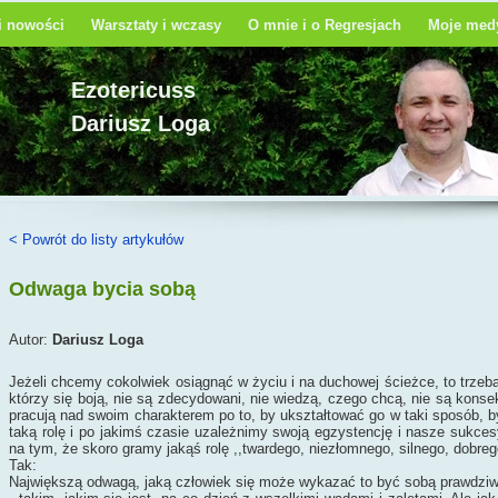
 i nowości
Warsztaty i wczasy
O mnie i o Regresjach
Moje medy
Ezotericuss
Dariusz Loga
< Powrót do listy artykułów
Odwaga bycia sobą
Autor:
Dariusz Loga
Jeżeli chcemy cokolwiek osiągnąć w życiu i na duchowej ścieżce, to trz
którzy się boją, nie są zdecydowani, nie wiedzą, czego chcą, nie są konse
pracują nad swoim charakterem po to, by ukształtować go w taki sposób, 
taką rolę i po jakimś czasie uzależnimy swoją egzystencję i nasze sukce
na tym, że skoro gramy jakąś rolę ,,twardego, niezłomnego, silnego, dobr
Tak:
Największą odwagą, jaką człowiek się może wykazać to być sobą prawdzi